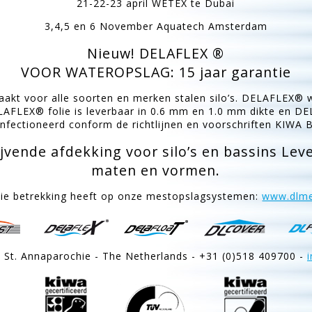
21-22-23 april WETEX te Dubai
3,4,5 en 6 November Aquatech Amsterdam
Nieuw! DELAFLEX ®
VOOR WATEROPSLAG: 15 jaar garantie
kt voor alle soorten en merken stalen silo’s. DELAFLEX® w
ELAFLEX® folie is leverbaar in 0.6 mm en 1.0 mm dikte en D
onfectioneerd conform de richtlijnen en voorschriften KIWA 
vende afdekking voor silo’s en bassins Leve
maten en vormen.
die betrekking heeft op onze mestopslagsystemen:
www.dlme
 St. Annaparochie - The Netherlands - +31 (0)518 409700 -