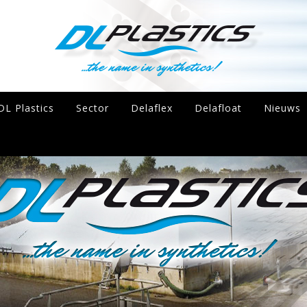
DL Plastics
Sector
Delaflex
Delafloat
Nieuws