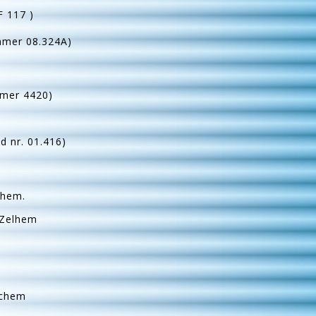
F 117 )
mmer 08.324A)
mmer 4420)
d nr. 01.416)
chem.
 Zelhem
nchem