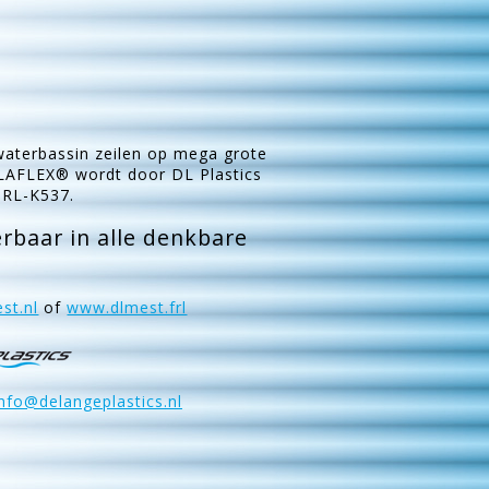
aterbassin zeilen op mega grote
ELAFLEX® wordt door DL Plastics
BRL-K537.
rbaar in alle denkbare
st.nl
of
www.dlmest.frl
info@delangeplastics.nl