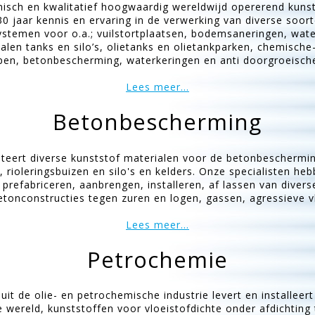
nisch en kwalitatief hoogwaardig wereldwijd opererend kunst
0 jaar kennis en ervaring in de verwerking van diverse soort
stemen voor o.a.; vuilstortplaatsen, bodemsaneringen, wate
talen tanks en silo’s, olietanks en olietankparken, chemische
pen, betonbescherming, waterkeringen en anti doorgroeisch
Lees meer...
Betonbescherming
eert diverse kunststof materialen voor de betonbescherming
s, rioleringsbuizen en silo's en kelders. Onze specialisten h
 prefabriceren, aanbrengen, installeren, af lassen van diver
onconstructies tegen zuren en logen, gassen, agressieve vl
Lees meer...
Petrochemie
uit de olie- en petrochemische industrie levert en installeer
e wereld, kunststoffen voor vloeistofdichte onder afdichting 