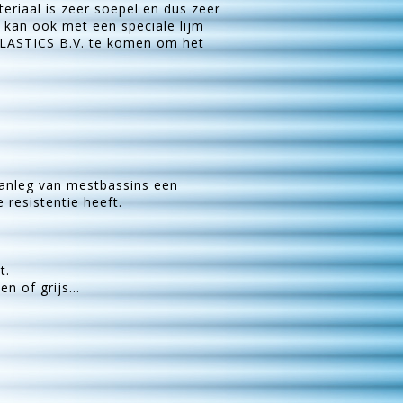
eriaal is zeer soepel en dus zeer
n kan ook met een speciale lijm
 PLASTICS B.V. te komen om het
aanleg van mestbassins een
 resistentie heeft.
t.
n of grijs...