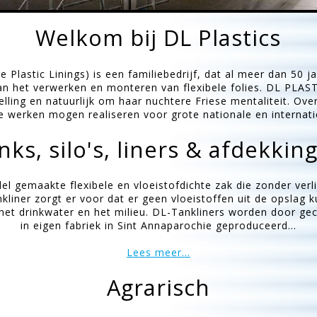
Welkom bij DL Plastics
Plastic Linings) is een familiebedrijf, dat al meer dan 50 j
an het verwerken en monteren van flexibele folies. DL PLAST
telling en natuurlijk om haar nuchtere Friese mentaliteit. O
le werken mogen realiseren voor grote nationale en internati
nks, silo's, liners & afdekkin
el gemaakte flexibele en vloeistofdichte zak die zonder verli
liner zorgt er voor dat er geen vloeistoffen uit de opslag
het drinkwater en het milieu. DL-Tankliners worden door gec
in eigen fabriek in Sint Annaparochie geproduceerd...
Lees meer...
Agrarisch