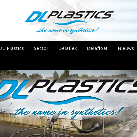
DL Plastics
Sector
Delaflex
Delafloat
Nieuws